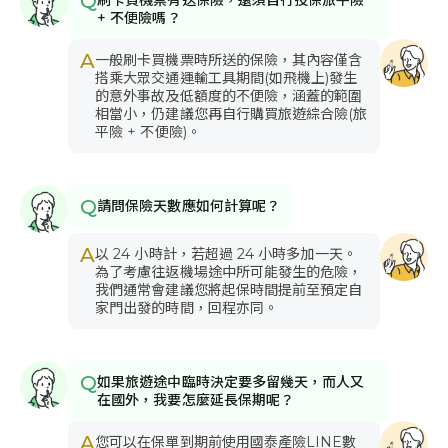
Q
刷卡買機票有送保險，還須自行投保旅平險
+ 不便險嗎？
A
一般刷卡買機票時所送的保險，其內容僅含
搭乘大眾交通運輸工具期間(如飛機上)發生
的意外事故及低額度的不便險，涵蓋的範圍
相當小，仍建議您再自行購買旅遊綜合險(旅
平險 + 不便險)。
Q
請問保險天數應如何計算呢？
A
以 24 小時計，若超過 24 小時多加一天。
為了考慮往返機場途中所可能發生的危險，
我們通常會建議您將起保時間提前至預定自
家門出發的時間，回程亦同。
Q
如果旅遊途中臨時決定要多留幾天，而人又
在國外，我要怎麼延長保期呢？
A
您可以在保單到期前使用國泰產險LINE數