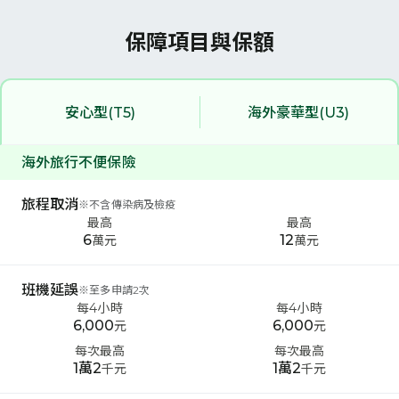
保障項目與保額
安心型(T5)
海外豪華型(U3)
海外旅行不便保險
旅程取消
※
不含傳染病及檢疫
最高
最高
6
12
萬元
萬元
班機延誤
※
至多申請2次
每4小時
每4小時
6,000
6,000
元
元
每次最高
每次最高
1萬2
1萬2
千元
千元