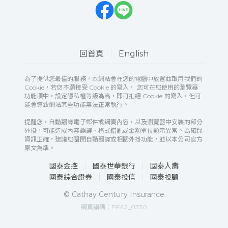
回首頁
English
為了提供您最佳的服務，本網站會在您的電腦中放置並取用我們的
Cookie，若您不願接受 Cookie 的寫入， 您可在您使用的瀏覽器
功能項中，設定隱私權等級為高，即可拒絕 Cookie 的寫入，但可
能會導致網站某些功能無法正常執行。
提醒您，自動翻譯電子郵件或網頁內容，以及瀏覽器中安裝的部分
外掛，可能造成內容誤譯、格式錯亂或金額單位顯示異常。為確保
資訊正確，建議您關閉自動翻譯或相關外掛功能，並以本公司官方
原文為準。
國泰金控
國泰世華銀行
國泰人壽
國泰綜合證券
國泰投信
國泰投顧
© Cathay Century Insurance
網頁編碼：PFA2_0330