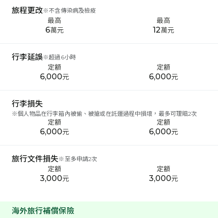
旅程更改
※
不含傳染病及檢疫
最高
最高
6
12
萬元
萬元
行李延誤
※
超過6小時
定額
定額
6,000
6,000
元
元
行李損失
※
個人物品在行李箱內被偷、被搶或在託運過程中損壞，最多可理賠2次
定額
定額
6,000
6,000
元
元
旅行文件損失
※
至多申請2次
定額
定額
3,000
3,000
元
元
海外旅行補償保險