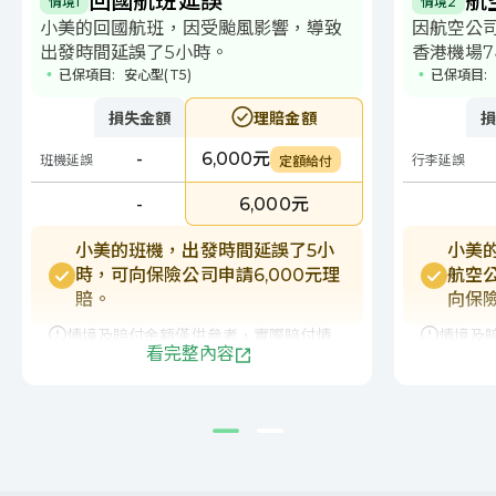
回國航班延誤
航
情境1
情境2
小美的回國航班，因受颱風影響，導致
因航空公
出發時間延誤了5小時。
香港機場
已保項目:
安心型(T5)
已保項目:
損失金額
理賠金額
損
-
6,000元
班機延誤
行李延誤
定額給付
-
6,000元
小美的班機，出發時間延誤了5小
小美
時，可向保險公司申請6,000元理
航空
賠。
向保險
情境及賠付金額僅供參考，實際賠付情
情境及
看完整內容
形需依檢附之文件審核，以審核結果為
形需依
準。
準。