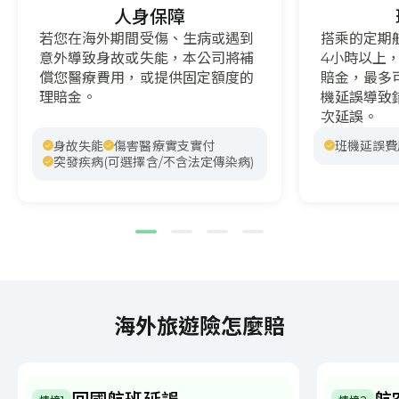
人身保障
若您在海外期間受傷、生病或遇到
搭乘的定期
意外導致身故或失能，本公司將補
4小時以上
償您醫療費用，或提供固定額度的
賠金，最多
理賠金。
機延誤導致
次延誤。
身故失能
傷害醫療實支實付
班機延誤費
突發疾病(可選擇含/不含法定傳染病)
海外旅遊險怎麼賠