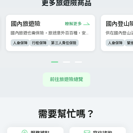
更多旅遊險商品
國內旅遊險
國內登山
瞭解更多
國內旅遊也需保險，旅途意外百百種，安心
供在國內登山
出遊免煩惱。
故、登山事故
人身保障
行程保障
第三人責任保險
人身保障
緊
等。
前往旅遊險總覽
需要幫忙嗎？