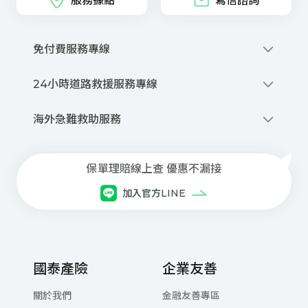
服務據點
寫信諮詢
免付費服務專線
0800-212-880
24小時道路救援服務專線
撥打網路電話
0800-020-345
優先派話
海外急難救助服務
線上申請道路救援
+886-2-2755-1258
商品、投保與理賠等諮詢服務
每⽇08:30~21:00(本公司專⼈服務)
保單理賠線上查 優惠不漏接
⾞禍事故諮詢與現場服務
加入官方LINE
每⽇ 21:00 ~翌⽇08:30(委外專⼈服務)
網路電話注意事項與設定下載
國泰產險
企業友善
關於我們
金融友善專區