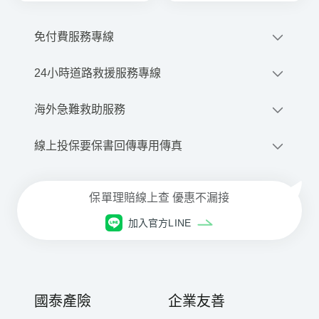
免付費服務專線
0800-212-880
24小時道路救援服務專線
撥打網路電話
0800-020-345
優先派話
海外急難救助服務
線上申請道路救援
+886-2-2755-1258
線上投保要保書回傳專用傳真
商品、投保與理賠等諮詢服務
每⽇08:30~21:00(本公司專⼈服務)
02-2659-9579
⾞禍事故諮詢與現場服務
保單理賠線上查 優惠不漏接
每⽇ 21:00 ~翌⽇08:30(委外專⼈服務)
網路電話注意事項與設定下載
加入官方LINE
國泰產險
企業友善