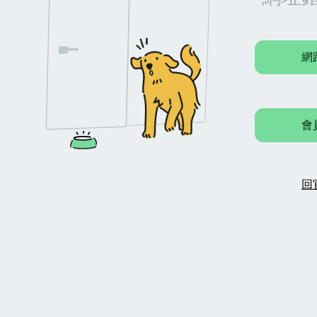
網
會
回