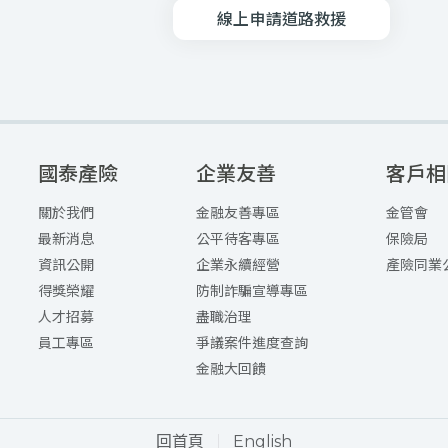
線上申請道路救援
國泰產險
企業友善
客戶相
關於我們
金融友善專區
金管會
最新消息
公平待客專區
保險局
資訊公開
企業永續經營
產險同業
得獎榮耀
防制詐騙宣導專區
人才招募
盡職治理
員工專區
爭議案件進度查詢
金融大回饋
回首頁
English