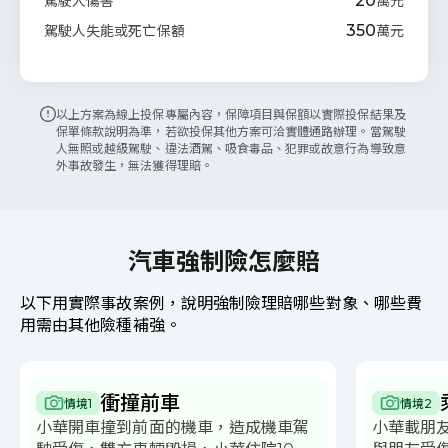
20
駕駛人傷害
萬元
350
駕駛人失能或死亡保額
萬元
以上方案為線上投保專屬內容，保障項目與保額以實際投保結果及
保單條款說明為準，若欲投保其他方案可洽實體通路辦理。當駕駛
人無照或越級駕駛、違法酒駕、吸食毒品、犯罪或故意行為導致意
外事故發生，無法獲得理賠。
汽車強制險怎麼賠
以下用實際事故案例，說明強制險理賠哪些對象、哪些費
用需由其他險種補強。
衝撞前車
情境1
情境2
小華開車撞到前面的機車，造成機車駕
小華載朋