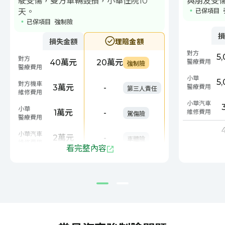
駛受傷，雙方車輛毀損，小華住院10
與朋友受
天。
已保項目
已保項目
強制險
損
損失金額
理賠金額
乘客受傷理
對方
衝撞前車理賠試算
5
對方
40萬元
20萬元
醫療費用
強制險
醫療費用
小華
5
對方機車
3萬元
-
醫療費用
第三人責任
維修費用
小華汽車
小華
1萬元
-
維修費用
駕傷險
醫療費用
小華汽車
2萬元
-
車體險
維修費用
看完整內容
原先小
46萬元
20萬元
制險
5,0
小華原先總損失為46萬元。申請
車維
強制險理賠對方受傷費用後，可減
圍內
輕20萬元負擔；雙方車輛維修費
35,0
用及小華醫療費用不屬於強制險保
情境及