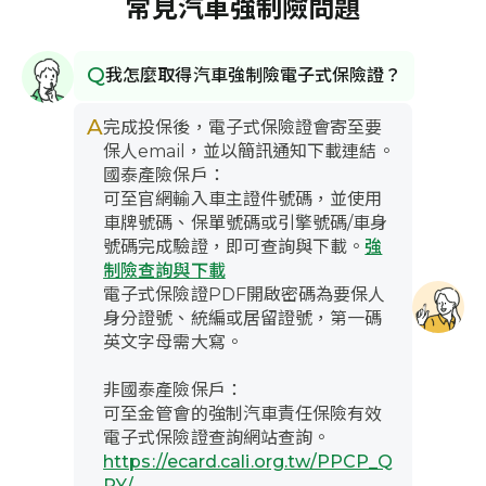
障範圍，因此小華仍需自行負擔
常見汽車強制險問題
形需依
26萬元。
主。
情境及賠付金額僅供參考，實際賠付情
Q
我怎麼取得汽車強制險電子式保險證？
形需依檢附之文件審核，以審核結果為
主。
A
完成投保後，電子式保險證會寄至要
保人email，並以簡訊通知下載連結。
國泰產險保戶：
可至官網輸入車主證件號碼，並使用
車牌號碼、保單號碼或引擎號碼/車身
號碼完成驗證，即可查詢與下載。
強
制險查詢與下載
電子式保險證PDF開啟密碼為要保人
身分證號、統編或居留證號，第一碼
英文字母需大寫。
非國泰產險保戶：
可至金管會的強制汽車責任保險有效
電子式保險證查詢網站查詢。
https://ecard.cali.org.tw/PPCP_Q
RY/