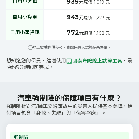
939
自用小客車
元
原價 1,019 元
943
自用小貨車
元
原價 1,273 元
772
自用小客貨車
元
原價 1,102 元
以上數據僅供參考，實際保費以試算結果為主。
想知道您的保費，建議使用
，最
國泰產險線上試算工具
快約5分鐘即可完成。
汽車強制險的保障項目有什麼？
強制險針對汽/機車交通事故中的受害人提供基本保障，給
付項目包含「身故、失能」與「傷害醫療」。
強制險