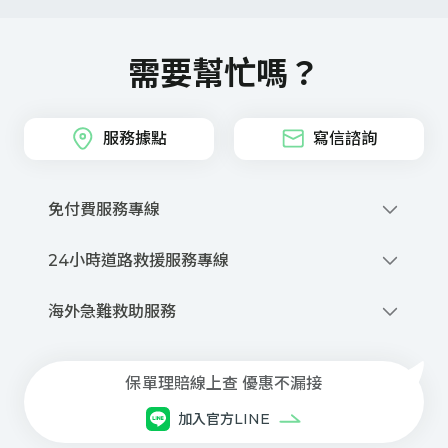
需要幫忙嗎？
服務據點
寫信諮詢
免付費服務專線
0800-212-880
24小時道路救援服務專線
撥打網路電話
0800-020-345
優先派話
海外急難救助服務
線上申請道路救援
+886-2-2755-1258
商品、投保與理賠等諮詢服務
保單理賠線上查 優惠不漏接
每⽇08:30~21:00(本公司專⼈服務)
⾞禍事故諮詢與現場服務
加入官方LINE
每⽇ 21:00 ~翌⽇08:30(委外專⼈服務)