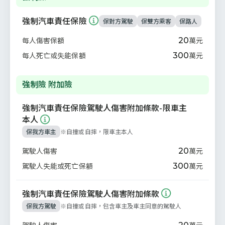
保障項目
保額
政策性保險，保障因交通事故造成
強制汽車責任保險
保對方駕駛
保雙方乘客
保路人
20
每人傷害保額
萬元
300
每人死亡或失能保額
萬元
強制險 附加險
保障項目
保額
強制汽車責任保險駕駛人傷害附加條款-限車主
本人
若駕駛人(限車主)因自撞、自摔造成傷亡，給付
保我方車主
※
自撞或自摔，限車主本人
20
駕駛人傷害
萬元
300
駕駛人失能或死亡保額
萬元
若駕駛人因自
強制汽車責任保險駕駛人傷害附加條款
保我方駕駛
※
自撞或自摔，包含車主及車主同意的駕駛人