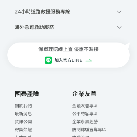
0800-212-880
24小時道路救援服務專線
撥打網路電話
0800-020-345
優先派話
海外急難救助服務
線上申請道路救援
+886-2-2755-1258
商品、投保與理賠等諮詢服務
每⽇08:30~21:00(本公司專⼈服務)
保單理賠線上查 優惠不漏接
⾞禍事故諮詢與現場服務
加入官方LINE
每⽇ 21:00 ~翌⽇08:30(委外專⼈服務)
網路電話注意事項與設定下載
國泰產險
企業友善
關於我們
金融友善專區
最新消息
公平待客專區
資訊公開
企業永續經營
得獎榮耀
防制詐騙宣導專區