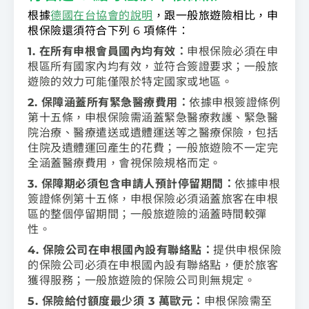
根據
德國在台協會的說明
，跟一般旅遊險相比，申
根保險還須符合下列 6 項條件：
1. 在所有申根會員國內均有效：
申根保險必須在申
根區所有國家內均有效，並符合簽證要求；一般旅
遊險的效力可能僅限於特定國家或地區。
2. 保障涵蓋所有緊急醫療費用：
依據申根簽證條例
第十五條，申根保險需涵蓋緊急醫療救護、緊急醫
院治療、醫療遣送或遺體運送等之醫療保險，包括
住院及遺體運回產生的花費；一般旅遊險不一定完
全涵蓋醫療費用，會視保險規格而定。
3. 保障期必須包含申請人預計停留期間：
依據申根
簽證條例第十五條，申根保險必須涵蓋旅客在申根
區的整個停留期間；一般旅遊險的涵蓋時間較彈
性。
4. 保險公司在申根國內設有聯絡點：
提供申根保險
的保險公司必須在申根國內設有聯絡點，便於旅客
獲得服務；一般旅遊險的保險公司則無規定。
5. 保險給付額度最少須 3 萬歐元：
申根保險需至