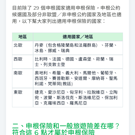
目前除了 29 個申根國家適用申根保險，申根公約
候選國及部分非歐盟／非申根公約國家及地區也適
用，以下幫大家列出適用申根保險的國家：
地區
適用國家／地區
北歐
丹麥（包含格陵蘭島和法羅群島）、芬蘭、
冰島、挪威、瑞典
西歐
比利時、法國、德國、盧森堡、荷蘭、瑞
士、列支敦士登
南歐
奧地利、希臘、義大利、馬爾他、葡萄牙、
西班牙、賽普勒斯、安道爾、摩納哥、聖馬
利諾、梵蒂岡(教廷)
東歐
捷克、愛沙尼亞、匈牙利、拉脫維亞、立陶
宛、波蘭、斯洛伐克、斯洛維尼亞、保加利
亞、克羅埃西亞、羅馬尼亞
二、申根保險和一般旅遊險差在哪？
符合這 6 點才屬於申根保險