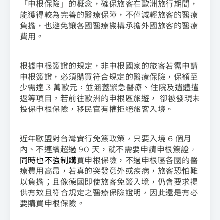
「申根保險」的概念，確保旅客在歐洲旅行期間，
能獲得較為完善的醫療保障，不僅減輕旅客的醫療
負擔，也避免讓各國醫療機構承擔外國旅客的醫療
費用。
根據申根簽證的規定，非申根國家的旅客若需申請
申根簽證，必須購買符合規定的醫療保險，保額至
少需達 3 萬歐元，並涵蓋緊急醫療、住院及遺體遣
返等項目。若前往歐洲的申根區旅遊， 卻被發現未
投保申根保險，移民官有權拒絕旅客入境。
近年歐盟對台灣實行免簽政策，只要入境 6 個月
內、不連續超過 90 天，就不需要申請申根簽證，
同時也不強制購
買申根保險，不過申根區各國的醫
療費用高昂，若真的突發意外或疾病，旅客恐怕難
以負擔；且像德國即使旅客免簽入境，仍會要求提
供有效且符合規定之醫療保險證明，因此還是有必
要購買申根保險。