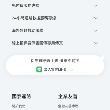
免付費服務專線
0800-212-880
24小時道路救援服務專線
撥打網路電話
0800-020-345
優先派話
海外急難救助服務
線上申請道路救援
+886-2-2755-1258
線上投保要保書回傳專用傳真
商品、投保與理賠等諮詢服務
每日08:30~21:00(本公司專人服務)
02-2659-9579
車禍事故諮詢與現場服務
每日21:00~翌日08:30(委外專人服務)
保單理賠線上查 優惠不漏接
網路電話注意事項與設定下載
加入官方LINE
國泰產險
企業友善
關於我們
金融友善專區