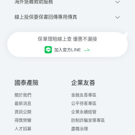
撥打網路電話
0800-020-345
優先派話
海外急難救助服務
線上申請道路救援
+886-2-2755-1258
線上投保要保書回傳專用傳真
商品、投保與理賠等諮詢服務
每⽇08:30~21:00(本公司專⼈服務)
02-2659-9579
⾞禍事故諮詢與現場服務
保單理賠線上查 優惠不漏接
每⽇ 21:00 ~翌⽇08:30(委外專⼈服務)
網路電話注意事項與設定下載
加入官方LINE
國泰產險
企業友善
關於我們
金融友善專區
最新消息
公平待客專區
資訊公開
企業永續經營
得獎榮耀
防制詐騙宣導專區
人才招募
盡職治理