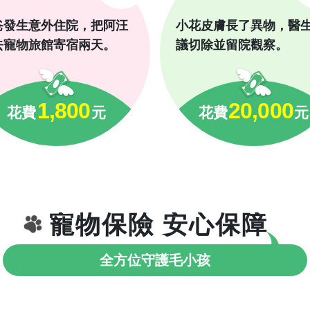
爸發生意外住院，把阿汪
小花皮膚長了異物，醫
去寵物旅館寄宿兩天。
議切除並留院觀察。
1,800
20,000
花費
元
花費
元
寵物保險 安心保障
全方位守護毛小孩