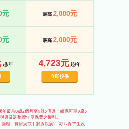
00元
2,000元
最高
00元
2,000元
最高
元
4,723元
起/年
起/年
保
立即投保
保年齡為0歲2個月至6歲5個月；續保可至9歲5
保與否及調整續年度保費之權利。
、癲癇、糖尿病或甲狀腺疾病)，亦即保單生效