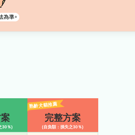
熟齡犬貓推薦
方案
完整方案
之
30％
)
(自負額：損失之
30％
)