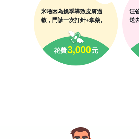
米嚕因為換季導致皮膚過
汪
敏，門診一次打針+拿藥。
送
3,000
花費
元