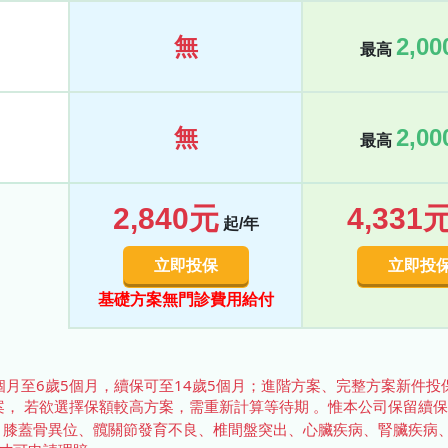
無
2,0
最高
無
2,0
最高
2,840元
4,331
起/年
立即投保
立即投
基礎方案無門診費用給付
個月至6歲5個月，續保可至14歲5個月；進階方案、完整方案新件投
案， 若欲選擇保額較高方案，需重新計算等待期 。惟本公司保留續
症、膝蓋骨異位、髖關節發育不良、椎間盤突出、心臟疾病、腎臟疾病