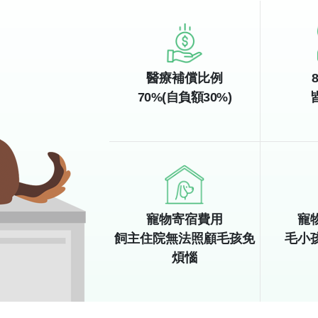
醫療補償比例
70%(自負額30%)
寵物寄宿費用
寵
飼主住院無法照顧毛孩免
毛小
煩惱