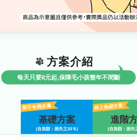
方案介紹
每天只要8元起,保障毛小孩整年不間斷
新手爸媽必備
線上熱銷方案
基礎方案
進階
(自負額：損失之
30％
)
(自負額：損失