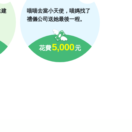
生建
喵喵去當小天使，喵媽找了
禮儀公司送她最後一程。
5,000
花費
元