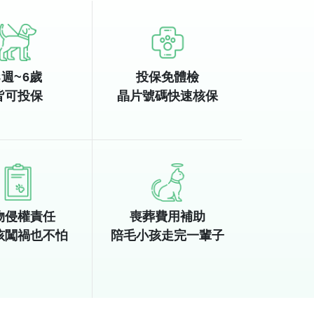
8
週~
6
歲
投保免體檢
皆可投保
晶片號碼快速核保
物侵權責任
喪葬費用補助
孩闖禍也不怕
陪毛小孩走完一輩子