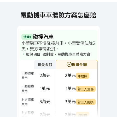
電動機車車體險方案怎麼賠
碰撞汽車
情境1
小華騎車不慎碰撞前車，小華受傷住院5
天，雙方車輛毀損。
投保項目
強制險、電動機車車體險方案
損失金額
理賠金額
小華修車
2萬元
2萬元
車體險
費用
小華醫療
1萬元
1萬元
第三人駕傷
費用
對方修車
3萬元
3萬元
第三人財損
費用
對方醫療
2萬元
2萬元
強制險