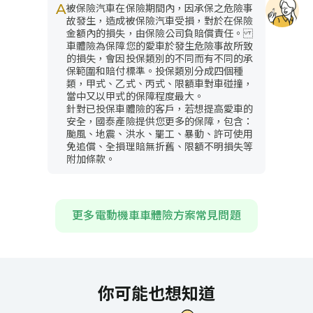
A
被保險汽車在保險期間內，因承保之危險事
故發生，造成被保險汽車受損，對於在保險
金額內的損失，由保險公司負賠償責任。
車體險為保障您的愛車於發生危險事故所致
的損失，會因投保類別的不同而有不同的承
保範圍和賠付標準。投保類別分成四個種
類，甲式、乙式、丙式、限額車對車碰撞，
當中又以甲式的保障程度最大。
針對已投保車體險的客戶，若想提高愛車的
安全，國泰產險提供您更多的保障，包含：
颱風、地震、洪水、罷工、暴動、許可使用
免追償、全損理賠無折舊、限額不明損失等
附加條款。
更多電動機車車體險方案常見問題
你可能也想知道