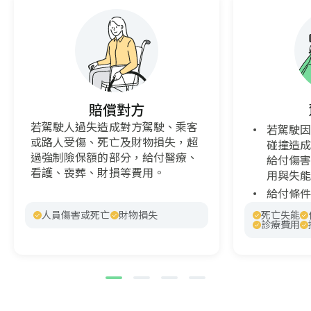
賠償對方
若駕駛人過失造成對方駕駛、乘客
若駕駛
或路人受傷、死亡及財物損失，超
碰撞造
過強制險保額的部分，給付醫療、
給付傷
看護、喪葬、財損等費用。
用與失
給付條
人員傷害或死亡
財物損失
死亡失能
診療費用