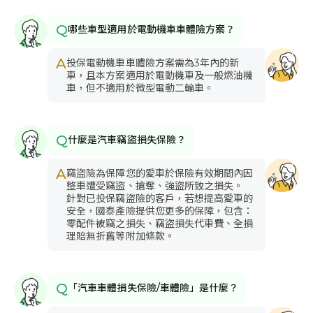
限額車對車碰撞損失保險
保我方車輛
※依實際投保金額為準
Q
哪些車型適用於電動機車車體險方案？
2~6
萬元
保險期間總額
A
投保電動機車車體險方案需為3年內的新
車，且本方案適用於電動機車及一般燃油機
竊盜損失保險暨限額損失附加條款
保我方車輛
車，但不適用於微型電動二輪車。
※依實際投保金額為準
2~6
萬元
保險期間總額
Q
什麼是汽車竊盜損失保險？
機車火災事故車體損失保險
保我方車輛
※依實際投保金額為準
A
竊盜險為保障您的愛車於保險有效期間內因
2~6
萬元
保險期間總額
整車遭受竊盜、搶奪、強盜所致之損失。
針對已投保竊盜險的客戶，若想提高愛車的
安全，國泰產險提供您更多的保障，包含：
竊盜損失保險機車交通費用附加條款
保我方車輛
零配件被竊之損失、竊盜損失代車費、全損
理賠無折舊等附加條款。
300
元/日
交通費日額(最高30日)
Q
「汽車車體損失保險/車體險」是什麼？