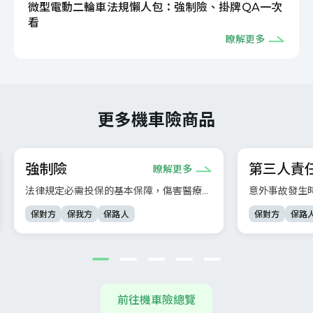
微型電動二輪車法規懶人包：強制險、掛牌QA一次
看
瞭解更多
更多機車險商品
強制險
第三人責
瞭解更多
法律規定必需投保的基本保障，傷害醫療最
意外事故發生
高20萬、身故失能最高200萬，建議搭配
障，補足強制
保對方
保我方
保路人
保對方
保路
其他保障。
前往機車險總覽