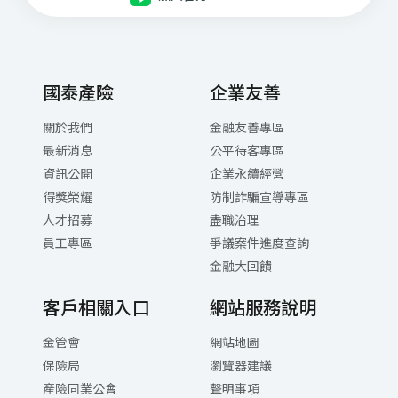
每⽇ 21:00 ~翌⽇08:30(委外專⼈服務)
網路電話注意事項與設定下載
國泰產險
企業友善
關於我們
金融友善專區
最新消息
公平待客專區
資訊公開
企業永續經營
得獎榮耀
防制詐騙宣導專區
人才招募
盡職治理
員工專區
爭議案件進度查詢
金融大回饋
客戶相關入口
網站服務說明
金管會
網站地圖
保險局
瀏覽器建議
產險同業公會
聲明事項