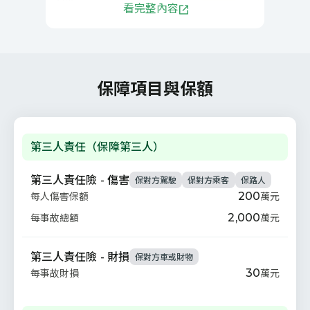
費用
看完整內容
8萬元
8萬元
車體險方案包含車體險與第三人駕
傷險，給付小華3萬元，也賠對方
修車及醫療費5萬元。
保障項目與保額
情境及賠付金額僅供參考，實際賠付情
形需依檢附之文件審核，以審核結果為
主。
第三人責任（保障第三人）
第三人責任險 - 傷害
保對方駕駛
保對方乘客
保路人
200
萬元
每人傷害保額
2,000
萬元
每事故總額
第三人責任險 - 財損
保對方車或財物
30
萬元
每事故財損