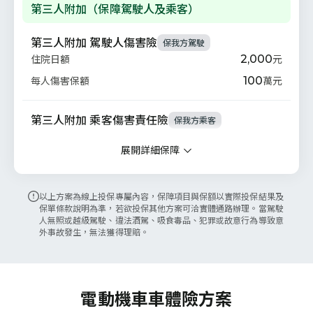
第三人附加（保障駕駛人及乘客）
第三人附加 駕駛人傷害險
保我方駕駛
2,000
元
住院日額
100
萬元
每人傷害保額
第三人附加 乘客傷害責任險
保我方乘客
100
萬元
每人傷害保額
展開詳細保障
100
萬元
每事故總額
第三人附加 超額責任險 - 乙式
以上方案為線上投保專屬內容，保障項目與保額以實際投保結果及
保單條款說明為準，若欲投保其他方案可洽實體通路辦理。當駕駛
保對方駕駛
保雙方乘客
保對方車或財物
保路人
人無照或越級駕駛、違法酒駕、吸食毒品、犯罪或故意行為導致意
※需同時投保第三人責任險及乘客傷害責任險
外事故發生，無法獲得理賠。
500
萬元
每事故傷害/財損/乘客超額
車體險與竊盜險 （保障愛車）
電動機車車體險方案