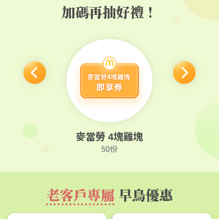
加碼再抽好禮！
OINTS 10點
麥當勞 4塊雞塊
100份
50份
老客戶專屬
早鳥優惠