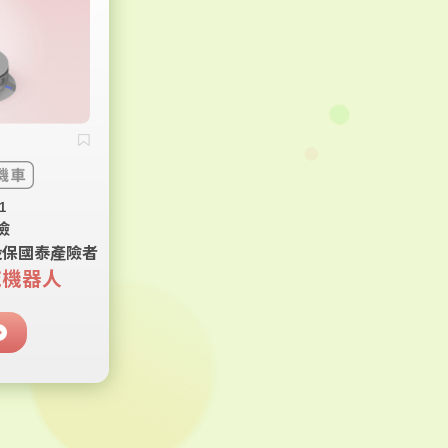
1
險
投保國泰產險者
掃拖機器人