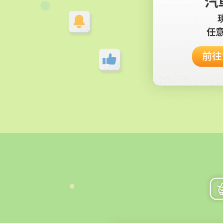
汽
任
前往