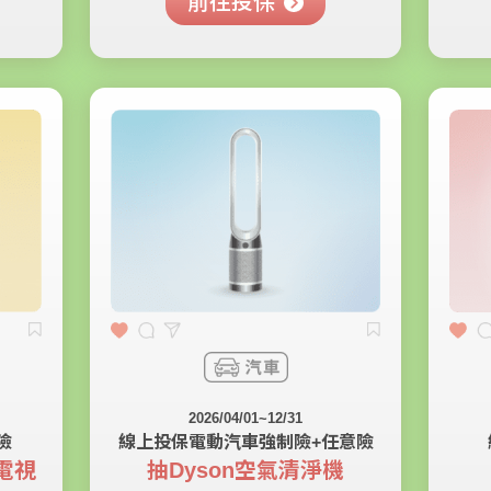
前往投保
2026/04/01~12/31
險
線上投保電動汽車
強制險+任意險
晶電視
抽Dyson空氣清淨機