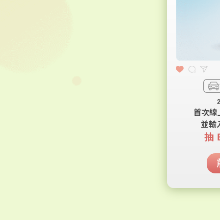
首次線
並輸
抽 