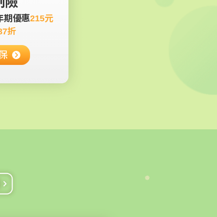
制險
年期優惠
215元
87折
保