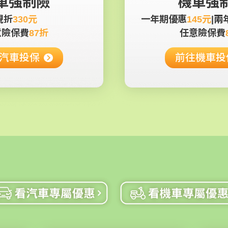
車強制險
機車強
現折
330元
一年期優惠
145元
|
兩
意險保費
87折
任意險保費
汽車投保
前往機車投