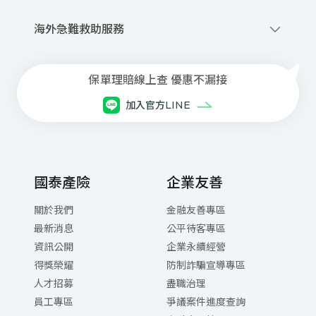
撥打網路電話
0800-020-345
優先派話
海外急難救助服務
線上申請道路救援
+886-2-2755-1258
商品、投保與理賠等諮詢服務
每⽇08:30~21:00(本公司專⼈服務)
保單理賠線上查 優惠不漏接
⾞禍事故諮詢與現場服務
加入官方LINE
每⽇ 21:00 ~翌⽇08:30(委外專⼈服務)
網路電話注意事項與設定下載
國泰產險
企業友善
關於我們
金融友善專區
最新消息
公平待客專區
資訊公開
企業永續經營
得獎榮耀
防制詐騙宣導專區
人才招募
盡職治理
員工專區
爭議案件進度查詢