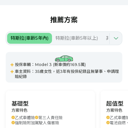
推薦方案
特斯拉(車齡5年內)
特斯拉(車齡5年以上)
其他廠牌(
投保車輛：Model 3 (新車價約169.5萬)
車主資料：35歲女性，近3年有投保紀錄且無肇事、申請理
賠紀錄
基礎型
超值型
方案特色
方案特色
乙式車體險
第三人責任險
乙式車體
強制險附加駕駛人傷害險
電池自燃