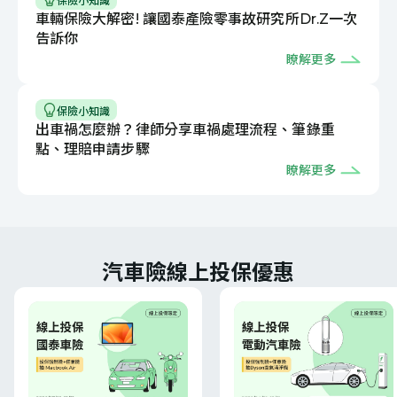
保險小知識
被保險人因負擔或支出事故導致的費用
車輛保險大解密! 讓國泰產險零事故研究所Dr.Z一次
額外保障
告訴你
2
萬元
每一事故 最高賠償金
瞭解更多
保險小知識
強制險 附加險
出車禍怎麼辦？律師分享車禍處理流程、筆錄重
點、理賠申請步驟
強制汽車責任保險駕駛人傷害附加條款
瞭解更多
保我方駕駛
※
自撞或自摔，包含車主及車主同意的駕駛人
20
萬元
駕駛人傷害
350
萬元
駕駛人失能或死亡保額
汽車險線上投保優惠