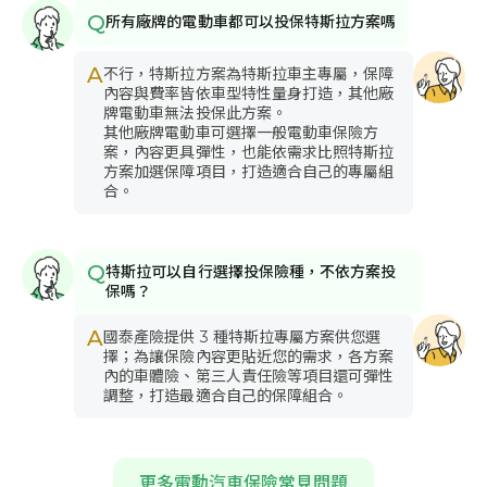
第三人附加 超額責任險 - 乙式
Q
所有廠牌的電動車都可以投保特斯拉方案嗎
保對方駕駛
保對方乘客
保對方車或財物
保路人
150~1,000
萬元
每人傷害保額
A
不行，特斯拉方案為特斯拉車主專屬，保障
300~2,000
內容與費率皆依車型特性量身打造，其他廠
萬元
每事故總額
牌電動車無法投保此方案。
其他廠牌電動車可選擇一般電動車保險方
案，內容更具彈性，也能依需求比照特斯拉
第三人附加 充電期間附加條款
方案加選保障項目，打造適合自己的專屬組
保對方駕駛
保對方乘客
保對方車或財物
保路人
合。
同第三人責任險主險保額
第三人附加 駕駛人傷害險
保我方駕駛
Q
特斯拉可以自行選擇投保險種，不依方案投
2,000
元
住院日額
保嗎？
300
萬元
每人死亡及失能
A
國泰產險提供 3 種特斯拉專屬方案供您選
擇；為讓保險內容更貼近您的需求，各方案
內的車體險、第三人責任險等項目還可彈性
第三人附加 乘客傷害責任險
保我方乘客
調整，打造最適合自己的保障組合。
300
萬元
每人傷害保額
第三人附加 慰問金費用
額外保障
更多電動汽車保險常見問題