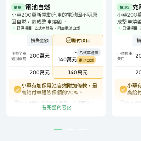
電池自燃
充
情境1
情境2
小華200萬新電動汽車的電池因不明原
小華200
因自燃，造成整車燒毀。
成整車燒
已保項目
乙式車體險、附加電池自燃
已保項目
損失金額
賠付項目
損
-
乙式車體險
小華全車
小華修車
200萬元
2
毀損費用
費用
140萬元
電池自燃
200萬元
140萬元
2
小華有加保電池自燃附加條款，最
小華
高給付車體險保額的70%。
高給
情境及賠付金額僅供參考，理賠申請需
情境及
看完整內容
檢附警察、有關機關處理文件或可證明
檢附警
意外事故發生之其他文件，賠付情形以
意外事
實際審核結果為主。
實際審