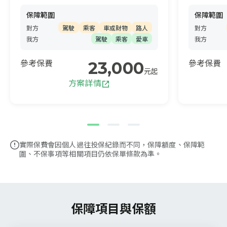
保障範圍
保障範圍
對方
駕駛
乘客
車或財物
路人
對方
我方
駕駛
乘客
愛車
我方
23,000
參考保費
參考保費
元起
方案詳情
實際保費會因個人過往投保紀錄而不同，保障額度、保障範
圍、不保事項等相關項目仍依保單條款為準。
保障項目與保額