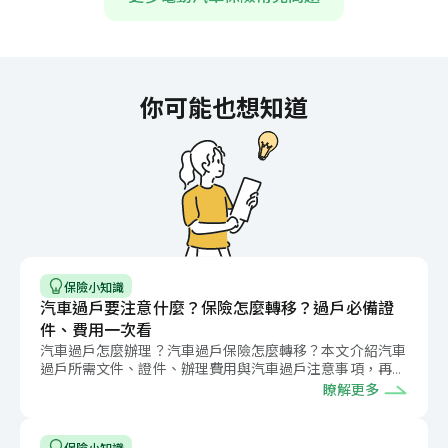
2,500
元
每人門診慰問金
1
萬元
每人住院慰問金
5
萬元
每人身故慰問金
10
萬元
每事故總額
你可能也想知道
50
萬元
保險期間總額
第三人附加 律師費用補償
額外保障
20
萬元
汽車保險自用小汽車代車費用附加條款（丙式）
保險小知識
汽車過戶要注意什麼？保險怎麼轉移？過戶必備證
每日代車費用
額外保障
件、費用一次看
1,000
元
每日
汽車過戶怎麼辦理？汽車過戶保險怎麼轉移？本文介紹汽車
過戶所需文件、證件、辦理費用與汽車過戶注意事項，再提
醒你該添加哪些行車保障。
瞭解更多
道路救援險附加條款