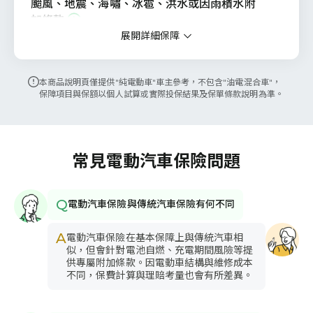
颱風、地震、海嘯、冰雹、洪水或因雨積水附
加條款
展開詳細保障
保我方車輛
同車體損失險保額
本商品說明頁僅提供"純電動車"車主參考，不包含"油電混合車"，
保障項目與保額以個人試算或實際投保結果及保單條款說明為準。
第三人責任險 主險
第三人責任險 - 傷害
保對方駕駛
保對方乘客
保路人
常見電動汽車保險問題
300
萬元
每人最高
3,000
萬元
每事故總額
Q
電動汽車保險與傳統汽車保險有何不同
第三人責任險 - 財損
保對方車或財物
A
電動汽車保險在基本保障上與傳統汽車相
100
萬元
每事故總額
似，但會針對電池自燃、充電期間風險等提
供專屬附加條款。因電動車結構與維修成本
不同，保費計算與理賠考量也會有所差異。
第三人責任險 附加險