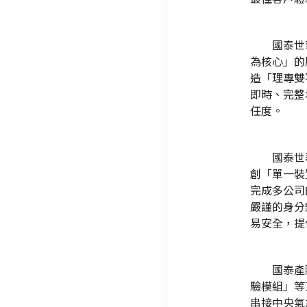
國泰世
為核心」的
造「理專雙
即時、完整
任度。
國泰世
創「單一裝
完成多公司
嚴謹的身分
易安全，提
國泰產
驗模組」等
串接中央氣