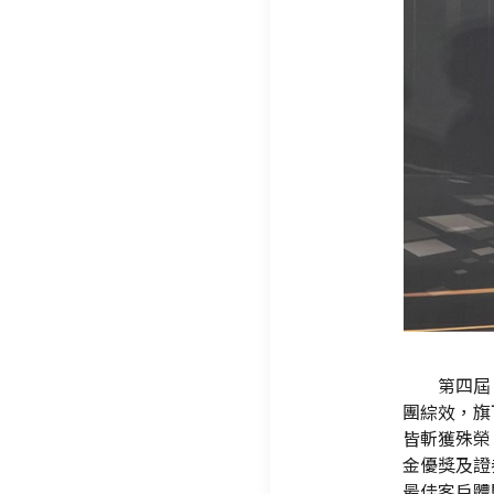
第四屆
團綜效，旗
皆斬獲殊榮
金優獎及證
最佳客戶體