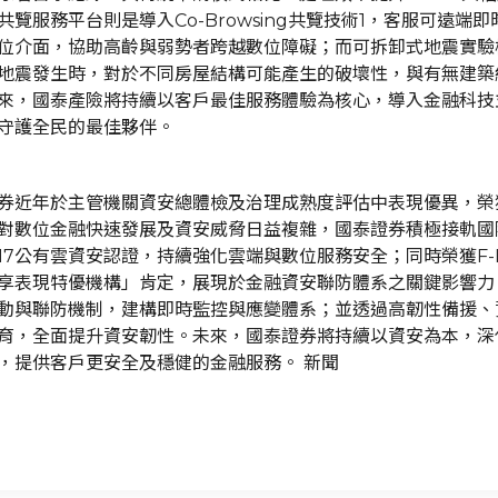
共覽服務平台則是導入Co-Browsing共覽技術1，客服可遠端
位介面，協助高齡與弱勢者跨越數位障礙；而可拆卸式地震實驗
地震發生時，對於不同房屋結構可能產生的破壞性，與有無建築
來，國泰產險將持續以客戶最佳服務體驗為核心，導入金融科技
守護全民的最佳夥伴。
券近年於主管機關資安總體檢及治理成熟度評估中表現優異，榮
對數位金融快速發展及資安威脅日益複雜，國泰證券積極接軌國
7017公有雲資安認證，持續強化雲端與數位服務安全；同時榮獲F-IS
享表現特優機構」肯定，展現於金融資安聯防體系之關鍵影響力
動與聯防機制，建構即時監控與應變體系；並透過高韌性備援、
育，全面提升資安韌性。未來，國泰證券將持續以資安為本，深
，提供客戶更安全及穩健的金融服務。 新聞