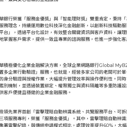
華銀行榮獲「服務金優獎」與「智能理財獎」雙重肯定，秉持「
服務理念，持續運用數位科技深化金融創新，以創新科技驅動服
平台」，透過平台化設計，有效整合關鍵資訊與客戶資料，讓理
地掌握客戶需求，提供一致且專業的諮詢服務，也進一步強化客
華積極優化企業金融解決方案，全球企業網路銀行Global MyB2
置多企業行動驗證」服務，也就是，經營多家公司的老闆可於單
的身分驗證與授權作業，大幅提升管理效率與操作便利性。同時
鑑別機制，並透過裝置綁定、權限獨立與資料隔離等多重防護設
供客戶便捷且穩健的企業金融服務。
險領先業界首創「雷擊理賠自動辨識系統、共覽服務平台、可拆
三項服務專利，榮獲「服務金優獎」。其中，雷擊理賠自動辨識
象署雷擊紀錄，與傳統申請模式相比，處理效率提升60%，大