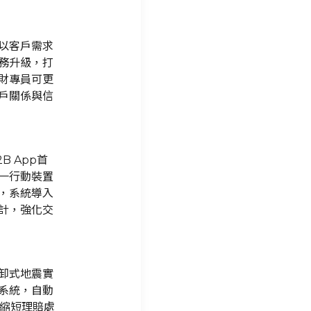
以客戶需求
務升級，打
財專員可更
戶關係與信
B App首
一行動裝置
，系統導入
計，強化交
卸式地震實
系統，自動
幅縮短理賠處