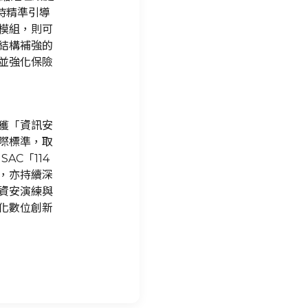
即時精準引導
模組，則可
結構補強的
並強化保險
獲「資訊安
際標準，取
AC「114
，亦持續深
資安演練與
化數位創新