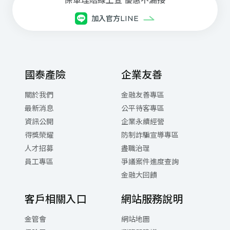
每⽇08:30~21:00(本公司專⼈服務)
保單理賠線上查 優惠不漏接
⾞禍事故諮詢與現場服務
加入官方LINE
每⽇ 21:00 ~翌⽇08:30(委外專⼈服務)
網路電話注意事項與設定下載
國泰產險
企業友善
關於我們
金融友善專區
最新消息
公平待客專區
資訊公開
企業永續經營
得獎榮耀
防制詐騙宣導專區
人才招募
盡職治理
員工專區
爭議案件進度查詢
金融大回饋
客戶相關入口
網站服務說明
金管會
網站地圖