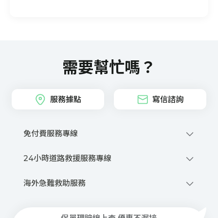
需要幫忙嗎？
服務據點
寫信諮詢
免付費服務專線
0800-212-880
24小時道路救援服務專線
撥打網路電話
0800-020-345
優先派話
海外急難救助服務
線上申請道路救援
+886-2-2755-1258
商品、投保與理賠等諮詢服務