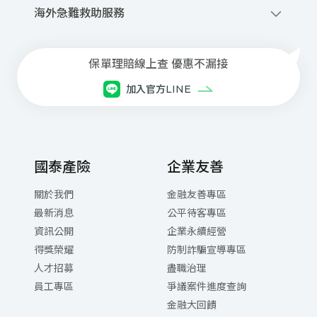
撥打網路電話
0800-020-345
優先派話
海外急難救助服務
線上申請道路救援
+886-2-2755-1258
商品、投保與理賠等諮詢服務
每⽇08:30~21:00(本公司專⼈服務)
保單理賠線上查 優惠不漏接
⾞禍事故諮詢與現場服務
加入官方LINE
每⽇ 21:00 ~翌⽇08:30(委外專⼈服務)
網路電話注意事項與設定下載
國泰產險
企業友善
關於我們
金融友善專區
最新消息
公平待客專區
資訊公開
企業永續經營
得獎榮耀
防制詐騙宣導專區
人才招募
盡職治理
員工專區
爭議案件進度查詢
金融大回饋