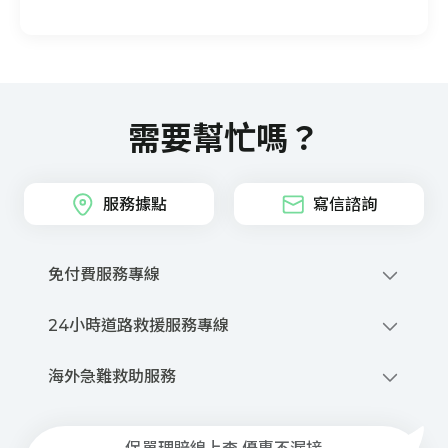
需要幫忙嗎？
服務據點
寫信諮詢
免付費服務專線
0800-212-880
24小時道路救援服務專線
撥打網路電話
0800-020-345
優先派話
海外急難救助服務
線上申請道路救援
+886-2-2755-1258
商品、投保與理賠等諮詢服務