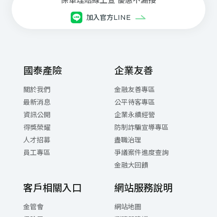
每⽇08:30~21:00(本公司專⼈服務)
保單理賠線上查 優惠不漏接
⾞禍事故諮詢與現場服務
加入官方LINE
每⽇ 21:00 ~翌⽇08:30(委外專⼈服務)
網路電話注意事項與設定下載
國泰產險
企業友善
關於我們
金融友善專區
最新消息
公平待客專區
資訊公開
企業永續經營
得獎榮耀
防制詐騙宣導專區
人才招募
盡職治理
員工專區
爭議案件進度查詢
金融大回饋
客戶相關入口
網站服務說明
金管會
網站地圖