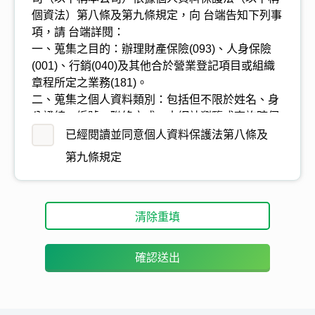
個資法）第八條及第九條規定，向 台端告知下列事
項，請 台端詳閱：
一、蒐集之目的：辦理財產保險(093)、人身保險
(001)、行銷(040)及其他合於營業登記項目或組織
章程所定之業務(181)。
二、蒐集之個人資料類別：包括但不限於姓名、身
分證統一編號、聯絡方式、本網站瀏覽或查詢時伺
服器自行產生的相關紀錄（包括但不限於您使用設
已經閱讀並同意個人資料保護法第八條及
備的 IP 位址、使用的瀏覽器、使用時間、瀏覽及
第九條規定
點選資料紀錄等）等，詳如要保書或相關業務申請
書內容。
三、個人資料之來源（個人資料非由當事人提供間
清除重填
接蒐集之情形適用）：
(一)要保人/被保險人/受益人 (二)司法警憲機關、委
託協助處理理賠之公證人或機構 (三)當事人之法定
確認送出
代理人、輔助人 (四)各醫療院所 (五)與第三人共同
行銷、交互運用客戶資料、合作推廣等關係、或於
本公司各項業務內所委託往來之第三人 (六) 經當事