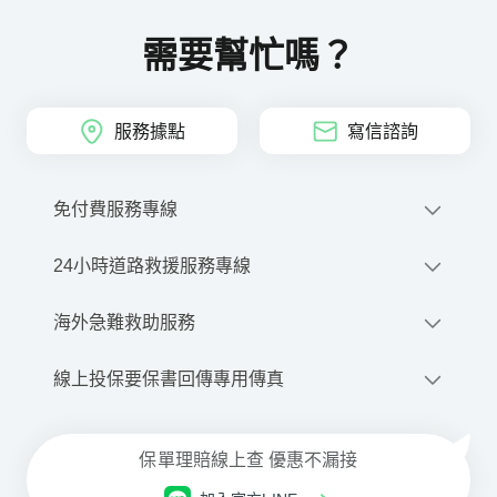
人同意授權之同一金融控股公司所屬銀行子公司之
網路銀行帳戶
需要幫忙嗎？
四、個人資料利用之期間、對象、地區及方式：
(一)期間：因執行業務所必須及依法令規定應為保
存之期間。 (二)對象：本(分)公司及本公司海外分
服務據點
寫信諮詢
支機構、中華民國產物保險商業同業公會、中華民
國人壽保險商業同業公會、財團法人保險事業發展
中心、財團法人保險安定基金、財團法人住宅地震
免付費服務專線
保險基金、財團法人汽車交通事故特別補償基金、
財團法人保險犯罪防制中心、財團法人金融消費評
0800-212-880
24小時道路救援服務專線
議中心、財團法人金融聯合徵信中心、財團法人聯
合信用卡中心、台灣票據交換所、財金資訊公司、
撥打網路電話
0800-020-345
優先派話
海外急難救助服務
關貿網路股份有限公司、中央健康保險局、業務委
外機構、與本公司有再保業務往來之公司、依法有
線上申請道路救援
+886-2-2755-1258
調查權機關或金融監理機關。 (三)地區：上述對象
線上投保要保書回傳專用傳真
商品、投保與理賠等諮詢服務
每⽇08:30~21:00(本公司專⼈服務)
所在之地區。 (四)方式：合於法令規定之利用方
式。
02-2659-9579
⾞禍事故諮詢與現場服務
五、依據個資法第三條規定，台端就本公司保有 台
保單理賠線上查 優惠不漏接
每⽇ 21:00 ~翌⽇08:30(委外專⼈服務)
端之個人資料得行使之權利及方式： (一)得向本公
網路電話注意事項與設定下載