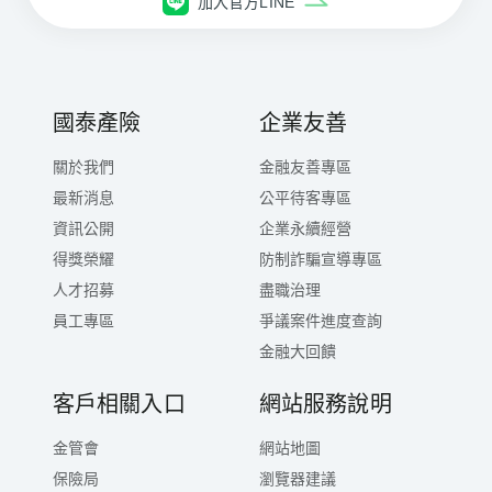
加入官方LINE
司行使之權利： 1.向本公司查詢、請求閱覽或請求
製給複製本。 2.向本公司請求補充或更正。 3.向本
公司請求停止蒐集、處理或利用及請求刪除。 (二)
行使權利之方式：書面或其他日後可供證明之方
式。
國泰產險
企業友善
六、台端不提供個人資料所致權益之影響： 台端若
關於我們
金融友善專區
未能提供相關個人資料時，本公司將可能延後或無
最新消息
公平待客專區
法進行必要之審核及處理作業，因此可能婉謝承
保、遲延或無法提供 台端完善的保險服務(視業務
資訊公開
企業永續經營
性質)。 【註】 1. 上開告知事項已公告於本公司官
得獎榮耀
防制詐騙宣導專區
網，如有任何問題歡迎洽詢本公司 0800-212-
人才招募
盡職治理
880，免付費客服專線。 2. 本告知事項內容若有更
員工專區
爭議案件進度查詢
動，係以官網公告為準。
金融大回饋
客戶相關入口
網站服務說明
金管會
網站地圖
保險局
瀏覽器建議