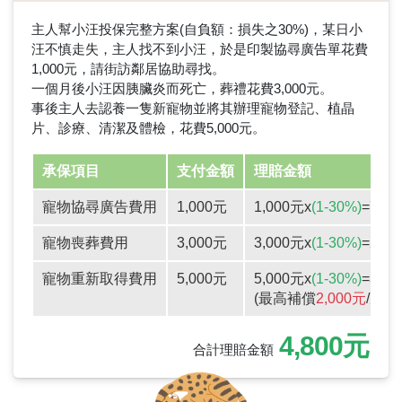
主人幫小汪投保完整方案(自負額：損失之30%)，某日小
汪不慎走失，主人找不到小汪，於是印製協尋廣告單花費
1,000元，請街訪鄰居協助尋找。
一個月後小汪因胰臟炎而死亡，葬禮花費3,000元。
事後主人去認養一隻新寵物並將其辦理寵物登記、植晶
片、診療、清潔及體檢，花費5,000元。
承保項目
支付金額
理賠金額
寵物協尋廣告費用
1,000元
1,000元x
(1-30%)
=700
寵物喪葬費用
3,000元
3,000元x
(1-30%)
=2,1
寵物重新取得費用
5,000元
5,000元x
(1-30%)
=3,5
(最高補償
2,000元
/次)
4,800元
合計理賠金額