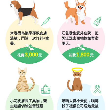
米嚕因為換季導致皮膚
汪爸發生意外住院，把
過敏，門診一次打針+拿
阿汪送去寵物旅館寄宿
藥。
兩天。
3,000
1,800
花費
元
花費
元
小花皮膚長了異物，醫
喵喵去當小天使，喵媽
生建議切除並留院觀
找了禮儀公司送她最後