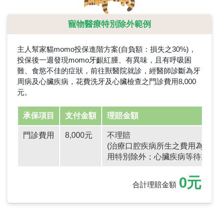
寵物醫療特別除外範例
主人幫家貓momo投保進階方案(自負額：損失之30%)，
投保後一週發現momo牙齦紅腫、有異味，且有呼吸困
難、食慾不佳的症狀，前往獸醫院就診，經醫師診斷為牙
周病及心臟疾病，花費洗牙及心臟檢查之門診費用8,000
元。
承保項目
支付金額
理賠金額
門診費用
8,000元
不理賠
(治療口腔疾病所生之費用為醫
用特別除外；心臟疾病等待期為9
0元
合計理賠金額