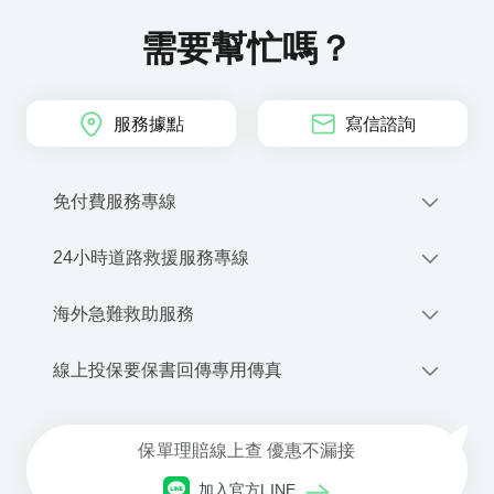
需要幫忙嗎？
服務據點
寫信諮詢
免付費服務專線
0800-212-880
24小時道路救援服務專線
撥打網路電話
0800-020-345
優先派話
海外急難救助服務
線上申請道路救援
+886-2-2755-1258
線上投保要保書回傳專用傳真
商品、投保與理賠等諮詢服務
每⽇08:30~21:00(本公司專⼈服務)
02-2659-9579
⾞禍事故諮詢與現場服務
保單理賠線上查 優惠不漏接
每⽇ 21:00 ~翌⽇08:30(委外專⼈服務)
網路電話注意事項與設定下載
加入官方LINE