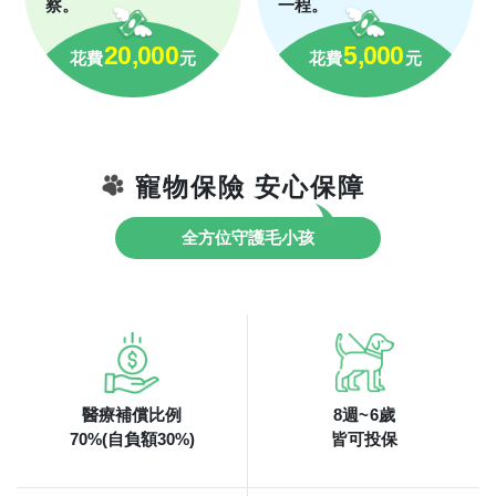
察。
一程。
20,000
5,000
花費
元
花費
元
寵物保險 安心保障
全方位守護毛小孩
醫療補償比例
8
週~
6
歲
70%(自負額30%)
皆可投保